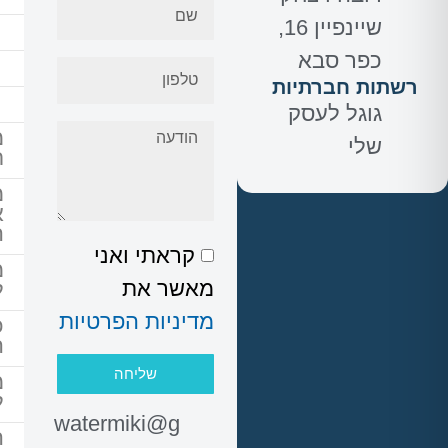
שיינפיין 16,
כפר סבא
רשתות חברתיות
ב
גוגל לעסק
מ
שלי
ת
מ
א
ה
קראתי ואני
מ
מאשר את
ל
מדיניות הפרטיות
כ
ה
שליחה
מ
ל
watermiki@g
ה