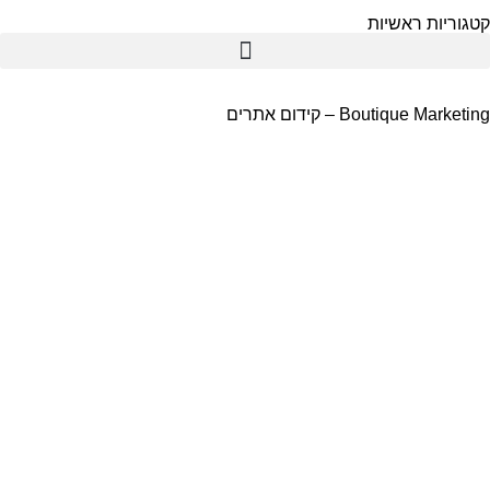
גוריות ראשיות
תמי 4
Boutique Marketi – קידום אתרים