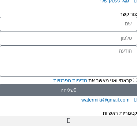
גוגל לעסק שלי
ור קשר
קראתי ואני מאשר את
מדיניות הפרטיות
שליחה
watermiki@gmail.com
גוריות ראשיות
תמי 4