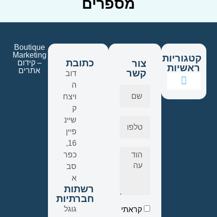
מספרים
Boutique
Marketing
קטגוריות
כתובת
צור
– קידום
ראשיות
אתרים
קשר
דוב
ה
תמי 4
מיני בר
מערכת אוסמוזה הפוכה
בר מים לעסק
הצהרת נגישות
מסנן אבנית
מערכות מים תת כיור
מוצרי מים למוסדות
כל סוגי המסננים
מסננים למקררים
ויצח
ק
שיינ
פיין
16,
כפר
סב
א
רשתות
חברתיות
גוגל
קראתי