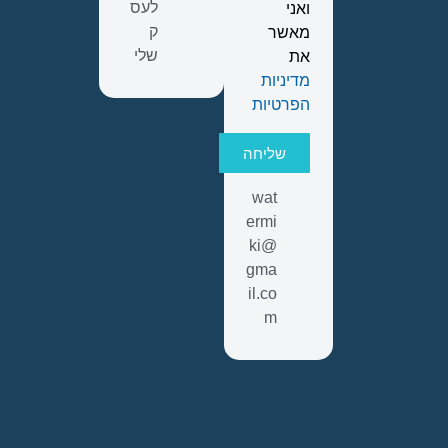
לעס
ואני
ק
מאשר
שלי
את
מדיניות
הפרטיות
שליחה
wat
ermi
ki@
gma
il.co
m