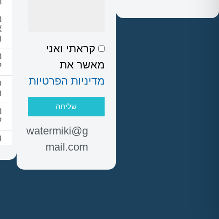
ת
מ
א
ה
קראתי ואני
מ
מאשר את
ל
מדיניות הפרטיות
כ
ה
שליחה
מ
ל
watermiki@g
ה
mail.com