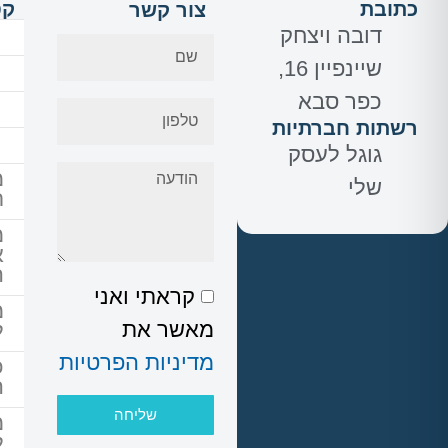
כתובת
קט
צור קשר
דובה ויצחק
שיינפיין 16,
כפר סבא
רשתות חברתיות
ב
גוגל לעסק
מ
שלי
ת
מ
א
ה
קראתי ואני
מ
מאשר את
ל
מדיניות הפרטיות
כ
ה
שליחה
מ
ל