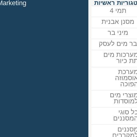
tique Marketing
גוריות ראשיות
תמי 4
מסנן אבנית
מיני בר
ר מים לעסק
ערכות מים
ת כיור
ערכת
וסמוזה
פוכה
וצרי מים
מוסדות
ל סוגי
מסננים
סננים
מקררים