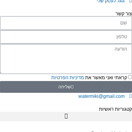
גוגל לעסק שלי
ור קשר
קראתי ואני מאשר את
מדיניות הפרטיות
שליחה
watermiki@gmail.com
גוריות ראשיות
תמי 4