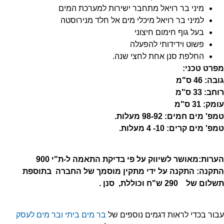
מיני בר רויאל מתחבר ישירות למערכת המים
למיני בר רויאל מיכלי מים אל חלד מנירוסטה
בעל גוף חימום חיצוני
פשוט וידידותי להפעלה
החלפת סנן אחת לחצי שנה.
פרט טכני:
ה: 46 ס"מ
ב: 33 ס"מ
ק: 31 ס"מ
טמפ' מים חמים: ‭‭‭‭‭‭‭‭‭‭‭‭‭‭‭‭‭‭‭‭‭‭‭‭‭‭‭‭‭‭‭‭‭‭‭‭‭‭‭‭98-92‬‬‬‬‬‬‬‬‬‬‬‬‬‬‬‬‬‬‬‬‬‬‬‬‬‬‬‬‬‬‬‬‬ מעלות.
פ' מים קרים: 10- 4 מעלות.
רות:מאושר לשיווק על פי בדיקת התאמה ל-ת"י 900
תקנה: התקנה על ידי מתקין מוסמך של החברה בתוספת
ום של 290 ש"ח וכוללת,
סנן .
ור בכדי לראות דגמים נוספים של
בר מים ביתי
ובר מים לעסק