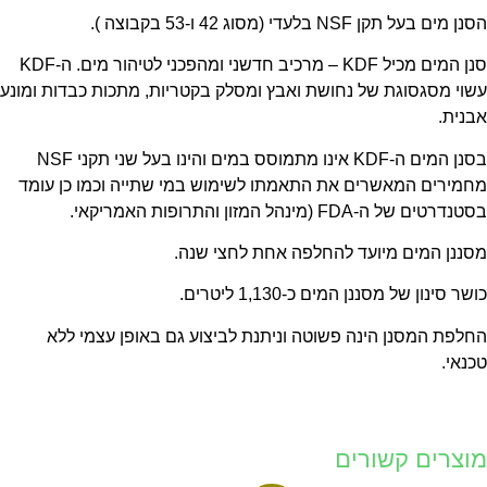
 מים בעל תקן NSF בלעדי (מסוג 42 ו-53 בקבוצה ).
סנן המים מכיל KDF – מרכיב חדשני ומהפכני לטיהור מים. ה-KDF
וי מסגסוגת של נחושת ואבץ ומסלק בקטריות, מתכות כבדות ומונע
נית.
בסנן המים ה-KDF אינו מתמוסס במים והינו בעל שני תקני NSF
מירים המאשרים את התאמתו לשימוש במי שתייה וכמו כן עומד
דרטים של ה-FDA (מינהל המזון והתרופות האמריקאי.
ננן המים מיועד להחלפה אחת לחצי שנה.
שר סינון של מסננן המים כ-1,130 ליטרים.
לפת המסנן הינה פשוטה וניתנת לביצוע גם באופן עצמי ללא
נאי.
וצרים קשורים