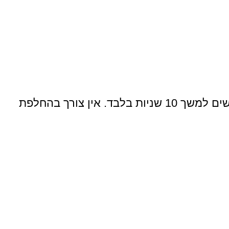
תחזוקה מזערית – פעם בשנה החלפת כדורים (קריסטלים) ופתיחת ברז שטיפה עצמית אחת ל 3 חודשים למשך 10 שניות בלבד. אין צורך בהחלפת