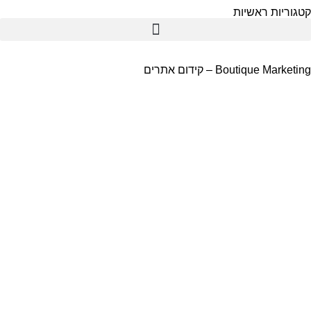
גוריות ראשיות
תמי 4
Boutique Marketi – קידום אתרים