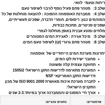
חות וטעמי לוואי.
ר פחם פעיל נוסף לגיבוי לשיפור טעם
שלב 4: ממברנת האוסמוזה ההפוכה : להוצאה מוחלטת של כל
זהמים כגון: ריסוסים, חומרי הדברה, שפכים תעשייתיים,
פכים סניטרים, מתכות כבודות,
לחים ומונע אבנית באופן מוחלט! לגמרי
כל אגירה : לאגירת המים המטוהרים
ר פחם גרגרי (קו) לשיפור טעם המים.
תרונות מערכת המים הייחודיים של אוסמוזה
מחובר ישירות לקו המים,
תחזוקה עצמית קלה ופשוטה
המערכת מתאימה לדרישות התקן הישראלי 1505/2
ודרישות התקן האמריקאי NSF
לחברה מערכת איכות מאושרת ISO 9001 2000 של מכון
התקנים הישראלי.
אורך חיי המסננים והממברנה ארוך במיוחד.2-3 שנים
פרמטרים:
נתונים טכניים: